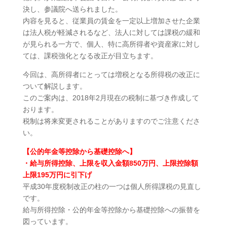
決し、参議院へ送られました。
内容を見ると、従業員の賃金を一定以上増加させた企業
は法人税が軽減されるなど、法人に対しては課税の緩和
が見られる一方で、個人、特に高所得者や資産家に対し
ては、課税強化となる改正が目立ちます。
今回は、高所得者にとっては増税となる所得税の改正に
ついて解説します。
このご案内は、2018年2月現在の税制に基づき作成して
おります。
税制は将来変更されることがありますのでご注意くださ
い。
【公的年金等控除から基礎控除へ】
・給与所得控除、上限を収入金額850万円、上限控除額
上限195万円に引下げ
平成30年度税制改正の柱の一つは個人所得課税の見直し
です。
給与所得控除・公的年金等控除から基礎控除への振替を
図っています。