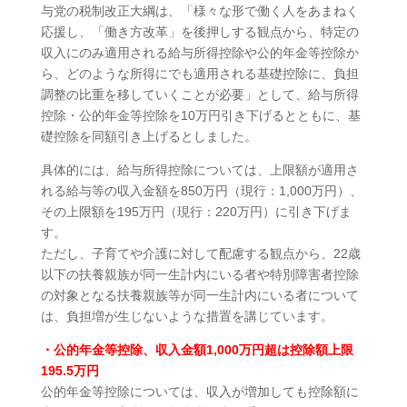
与党の税制改正大綱は、「様々な形で働く人をあまねく
応援し、「働き方改革」を後押しする観点から、特定の
収入にのみ適用される給与所得控除や公的年金等控除か
ら、どのような所得にでも適用される基礎控除に、負担
調整の比重を移していくことが必要」として、給与所得
控除・公的年金等控除を10万円引き下げるとともに、基
礎控除を同額引き上げるとしました。
具体的には、給与所得控除については、上限額が適用さ
れる給与等の収入金額を850万円（現行：1,000万円）、
その上限額を195万円（現行：220万円）に引き下げま
す。
ただし、子育てや介護に対して配慮する観点から、22歳
以下の扶養親族が同一生計内にいる者や特別障害者控除
の対象となる扶養親族等が同一生計内にいる者について
は、負担増が生じないような措置を講じています。
・公的年金等控除、収入金額1,000万円超は控除額上限
195.5万円
公的年金等控除については、収入が増加しても控除額に