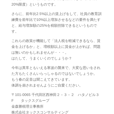
20%限度）というものです。
さらに、前年比2.5%以上の賃上げをして、社員の教育訓
練費を前年比で10%以上増加させるなどの要件を満たす
と、給与増加額の25%を税額控除できるというもので
す。
これらの政策が機能して「法人税を軽減できるなら、賃
金を上げるか」と、増税額以上に賃金が上がれば、問題
は無いのかもしれませんが・・・。
はたして、うまくいくのでしょうか？
今年は異常ともいえる寒波の襲来で、大変な思いをされ
た方もたくさんいらっしゃるのではないでしょうか。
もう春の足音は聞こえてきています。
体調を崩されませんようにご自愛ください。
〒101-0065 千代田区西神田２－３－２ ハタノビル３
F タックスグループ
金森勝税理士事務所
株式会社タックスコンサルティング