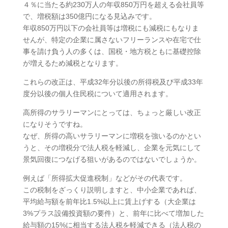
４％に当たる約230万人の年収850万円を超える会社員等
で、増税額は350億円になる見込みです。
年収850万円以下の会社員等は増税にも減税にもなりま
せんが、特定の企業に属さないフリーランスや在宅で仕
事を請け負う人の多くは、国税・地方税ともに基礎控除
が増えるため減税となります。
これらの改正は、平成32年分以後の所得税及び平成33年
度分以後の個人住民税について適用されます。
高所得のサラリーマンにとっては、ちょっと厳しい改正
になりそうですね。
なぜ、所得の高いサラリーマンに増税を強いるのかとい
うと、その増税分で法人税を軽減し、企業を元気にして
景気回復につなげる狙いがあるのではないでしょうか。
例えば「所得拡大促進税制」などがその代表です。
この税制をざっくり説明しますと、中小企業であれば、
平均給与額を前年比1.5%以上に賃上げする（大企業は
3%プラス設備投資額の要件）と、前年に比べて増加した
給与額の15%に相当する法人税を軽減できる（法人税の