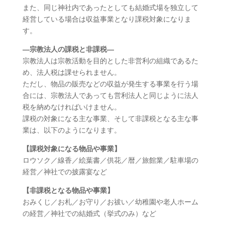
また、同じ神社内であったとしても結婚式場を独立して
経営している場合は収益事業となり課税対象になりま
す。
―宗教法人の課税と非課税―
宗教法人は宗教活動を目的とした非営利の組織であるた
め、法人税は課せられません。
ただし、物品の販売などの収益が発生する事業を行う場
合には、宗教法人であっても営利法人と同じように法人
税を納めなければいけません。
課税の対象になる主な事業、そして非課税となる主な事
業は、以下のようになります。
【課税対象になる物品や事業】
ロウソク／線香／絵葉書／供花／暦／旅館業／駐車場の
経営／神社での披露宴など
【非課税となる物品や事業】
おみくじ／お札／お守り／お祓い／幼稚園や老人ホーム
の経営／神社での結婚式（挙式のみ）など