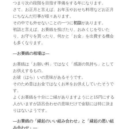
つまり次の段階を目指す準備をする年になります。
さて、お正月と言えば、お年玉やおせち料理などお正月
にちなんだ行事が様々あります。
その中でも外せないことの一つに
初詣
があります。
初詣と言えば、お賽銭を投げたり、おみくじを引いた
り、お守りを買ったり、何かと「お金」を出費する機会
も多くなります。
―お賽銭の相場は―
お賽銭は「お願い料」ではなく「感謝の気持ち」として
お供えするもの。
お祓（はら）いの意味があるそうです。
そのため昔はお金ではなくお米をお供えしていたそうで
す。
よくお賽銭を十分にご縁がありますようにと15円にする
人がいますが語呂合わせの意味だけで金額には特に決ま
りはないようです。
―お賽銭の「縁起のいい組み合わせ」と「縁起の悪い組
み合わせ」―