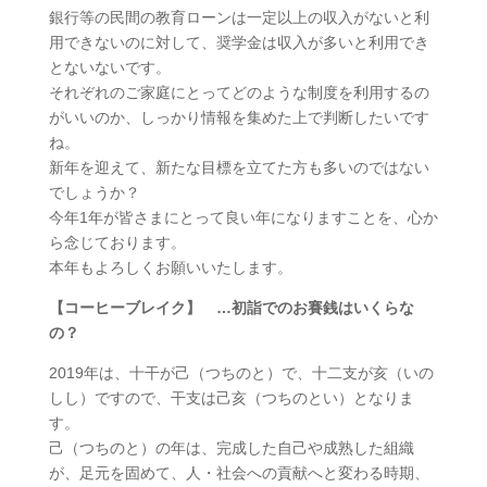
銀行等の民間の教育ローンは一定以上の収入がないと利
用できないのに対して、奨学金は収入が多いと利用でき
とないないです。
それぞれのご家庭にとってどのような制度を利用するの
がいいのか、しっかり情報を集めた上で判断したいです
ね。
新年を迎えて、新たな目標を立てた方も多いのではない
でしょうか？
今年1年が皆さまにとって良い年になりますことを、心か
ら念じております。
本年もよろしくお願いいたします。
【コーヒーブレイク】 …初詣でのお賽銭はいくらな
の？
2019年は、十干が己（つちのと）で、十二支が亥（いの
しし）ですので、干支は己亥（つちのとい）となりま
す。
己（つちのと）の年は、完成した自己や成熟した組織
が、足元を固めて、人・社会への貢献へと変わる時期、