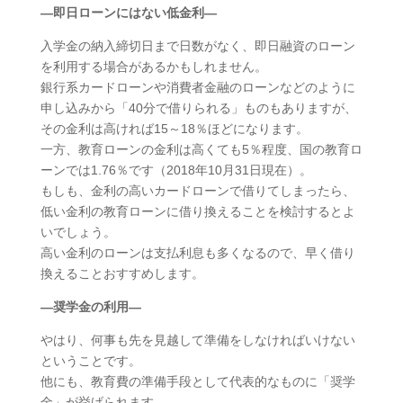
―即日ローンにはない低金利―
入学金の納入締切日まで日数がなく、即日融資のローン
を利用する場合があるかもしれません。
銀行系カードローンや消費者金融のローンなどのように
申し込みから「40分で借りられる」ものもありますが、
その金利は高ければ15～18％ほどになります。
一方、教育ローンの金利は高くても5％程度、国の教育ロ
ーンでは1.76％です（2018年10月31日現在）。
もしも、金利の高いカードローンで借りてしまったら、
低い金利の教育ローンに借り換えることを検討するとよ
いでしょう。
高い金利のローンは支払利息も多くなるので、早く借り
換えることおすすめします。
―奨学金の利用―
やはり、何事も先を見越して準備をしなければいけない
ということです。
他にも、教育費の準備手段として代表的なものに「奨学
金」が挙げられます。