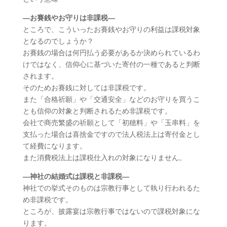
―お賽銭やお守りは非課税―
ところで、こういったお賽銭やお守りの利益は課税対象
となるのでしょうか？
お賽銭の場合は何円払う必要があるか決められているわ
けではなく、信仰心に基づいた寄付の一種であると判断
されます。
そのためお賽銭に対しては非課税です。
また「合格祈願」や「交通安全」などのお守りを買うこ
とも信仰の対象と判断されるため非課税です。
会社で商売繁盛の祈願として「初穂料」や「玉串料」を
支払った場合は喜捨金ですので法人税法上は寄付金とし
て経費になります。
また消費税法上は課税仕入れの対象になりません。
―神社の結婚式は課税と非課税―
神社での挙式そのものは宗教行事として執り行われるた
め非課税です。
ところが、披露宴は宗教行事ではないので課税対象にな
ります。