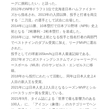
ーグに挑戦したい」と語った。
2012年のNPBドラフト1位で北海道日本ハムファイター
ズから指名され、2013年の入団以降、投手と打者を両立
する「二刀流」の選手として試合に出場した。
2014年には11勝、10本塁打で日本プロ野球（NPB）史上
初となる「2桁勝利・2桁本塁打」を達成した。
2016年には、NPB史上初となる投手と指名打者の両部門
でベストナインのダブル受賞に加え、リーグMVPに選出
された。
投手としての球速165km/hは日本人最速記録である。
2017年オフにポスティングシステムでメジャーリーグベ
ースボール（MLB）のロサンゼルス・エンゼルスに移
籍。
2018年から投打にわたって活動し、同年は日本人史上4
人目の新人王を受賞。
2021年には日本人史上2人目となるシーズンMVPとシル
バースラッガー賞を受賞している。
2021年9月、タイム誌による「世界で最も影響力のある
100人」 に、「アイコン（象徴）」のカテゴリーでヘン