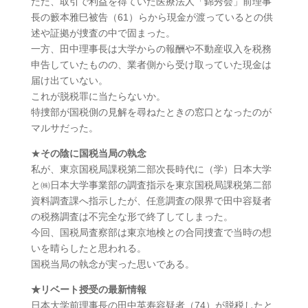
ただ、取引で利益を得ていた医療法人「錦秀会」前理事
長の籔本雅巳被告（61）らから現金が渡っているとの供
述や証拠が捜査の中で固まった。
一方、田中理事長は大学からの報酬や不動産収入を税務
申告していたものの、業者側から受け取っていた現金は
届け出ていない。
これが脱税罪に当たらないか。
特捜部が国税側の見解を尋ねたときの窓口となったのが
マルサだった。
★
その陰に国税当局の執念
私が、東京国税局課税第二部次長時代に（学）日本大学
と㈱日本大学事業部の調査指示を東京国税局課税第二部
資料調査課へ指示したが、任意調査の限界で田中容疑者
の税務調査は不完全な形で終了してしまった。
今回、国税局査察部は東京地検との合同捜査で当時の想
いを晴らしたと思われる。
国税当局の執念が実った思いである。
★リベート授受の最新情報
日本大学前理事長の田中英寿容疑者（74）が脱税したと