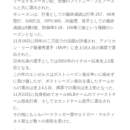
リー王子＆メーガン妃、女優のブリトニー・スピアーズ
らと共に選出された。
今シーズンは、打者としての最終成績は打率.257、46本
塁打、100打点、OPS.965、26盗塁、投手としての最終
成績は9勝2敗、防御率3.18、156奪三振という飛躍のシ
ーズンとなった。
11月18日に同年の二刀流での活躍が評価され、アメリカ
ン・リーグ最優秀選手（MVP）に史上19人目の満票で選
出された。
日本出身の選手としては2001年のイチロー以来史上2度
目となる。
この年のエンゼルスはポストシーズン進出争いに絡めず
に負け越したが、ポストシーズン進出を逃したチームか
らの選出は史上4人目、満票での選出は史上初となった。
11月23日に自身初めてオールMLBチームのファーストチ
ーム指名打者、そしてセカンドチーム投手に選出され
た。
その他にもシルバースラッガー賞やエドガー・マルティ
ネス賞など数々の表彰を受けた。