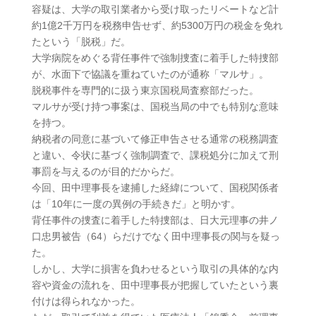
容疑は、大学の取引業者から受け取ったリベートなど計
約1億2千万円を税務申告せず、約5300万円の税金を免れ
たという「脱税」だ。
大学病院をめぐる背任事件で強制捜査に着手した特捜部
が、水面下で協議を重ねていたのが通称「マルサ」。
脱税事件を専門的に扱う東京国税局査察部だった。
マルサが受け持つ事案は、国税当局の中でも特別な意味
を持つ。
納税者の同意に基づいて修正申告させる通常の税務調査
と違い、令状に基づく強制調査で、課税処分に加えて刑
事罰を与えるのが目的だからだ。
今回、田中理事長を逮捕した経緯について、国税関係者
は「10年に一度の異例の手続きだ」と明かす。
背任事件の捜査に着手した特捜部は、日大元理事の井ノ
口忠男被告（64）らだけでなく田中理事長の関与を疑っ
た。
しかし、大学に損害を負わせるという取引の具体的な内
容や資金の流れを、田中理事長が把握していたという裏
付けは得られなかった。