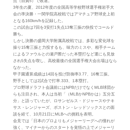
点（自責5）で敗退。
3年生の夏、2012年度の全国高等学校野球選手権岩手大
会の準決勝・一関学院高校戦ではアマチュア野球史上初
となる160km/hを記録した。
この試合は7回を3安打1失点13奪三振の快投でコールド
勝ち。
しかし決勝の盛岡大学附属高校戦では、多彩な変化球を
操り15奪三振と力投するも、味方のミスや、相手チーム
によるファウルとの瀬戸際だった本塁打など運にも見放
され5失点を喫し、高校最後の全国選手権大会出場はなら
なかった。
甲子園通算成績は14回を投げ防御率3.77、16奪三振。
野手としては2試合で打率.333、1本塁打。
プロ野球ドラフト会議前にはNPBだけでなくMLB球団か
らも注目され、本人は当初「（MLBかNPBかは）五分五
分」と語っていたが、ロサンゼルス・ドジャースやテキ
サス・レンジャーズ、ボストン・レッドソックスとの面
談を経て、10月21日にMLBへの挑戦を表明。
会見では「日本のプロよりもメジャーリーグへの憧れが
強く、マイナーからのスタートを覚悟の上でメジャーリ