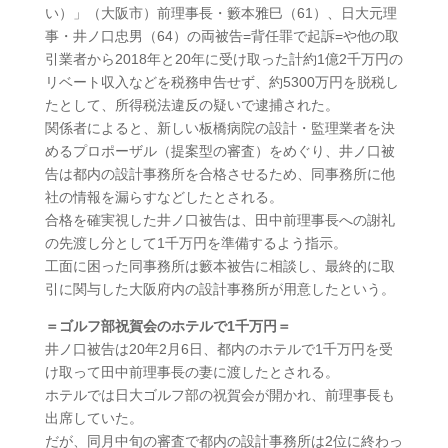
い）」（大阪市）前理事長・籔本雅巳（61）、日大元理
事・井ノ口忠男（64）の両被告=背任罪で起訴=や他の取
引業者から2018年と20年に受け取った計約1億2千万円の
リベート収入などを税務申告せず、約5300万円を脱税し
たとして、所得税法違反の疑いで逮捕された。
関係者によると、新しい板橋病院の設計・監理業者を決
めるプロポーザル（提案型の審査）をめぐり、井ノ口被
告は都内の設計事務所を合格させるため、同事務所に他
社の情報を漏らすなどしたとされる。
合格を確実視した井ノ口被告は、田中前理事長への謝礼
の先渡し分として1千万円を準備するよう指示。
工面に困った同事務所は籔本被告に相談し、最終的に取
引に関与した大阪府内の設計事務所が用意したという。
＝ゴルフ部祝賀会のホテルで1千万円＝
井ノ口被告は20年2月6日、都内のホテルで1千万円を受
け取って田中前理事長の妻に渡したとされる。
ホテルでは日大ゴルフ部の祝賀会が開かれ、前理事長も
出席していた。
だが、同月中旬の審査で都内の設計事務所は2位に終わっ