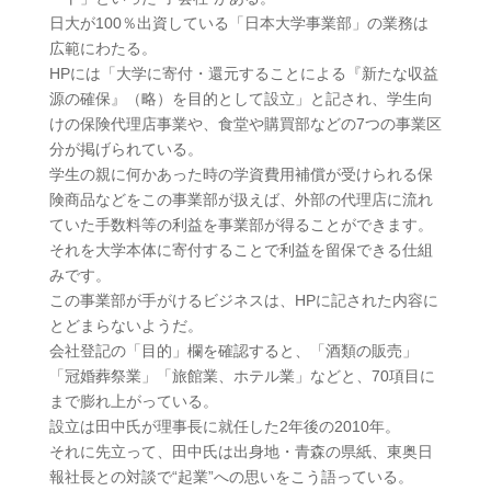
日大が100％出資している「日本大学事業部」の業務は
広範にわたる。
HPには「大学に寄付・還元することによる『新たな収益
源の確保』（略）を目的として設立」と記され、学生向
けの保険代理店事業や、食堂や購買部などの7つの事業区
分が掲げられている。
学生の親に何かあった時の学資費用補償が受けられる保
険商品などをこの事業部が扱えば、外部の代理店に流れ
ていた手数料等の利益を事業部が得ることができます。
それを大学本体に寄付することで利益を留保できる仕組
みです。
この事業部が手がけるビジネスは、HPに記された内容に
とどまらないようだ。
会社登記の「目的」欄を確認すると、「酒類の販売」
「冠婚葬祭業」「旅館業、ホテル業」などと、70項目に
まで膨れ上がっている。
設立は田中氏が理事長に就任した2年後の2010年。
それに先立って、田中氏は出身地・青森の県紙、東奥日
報社長との対談で“起業”への思いをこう語っている。