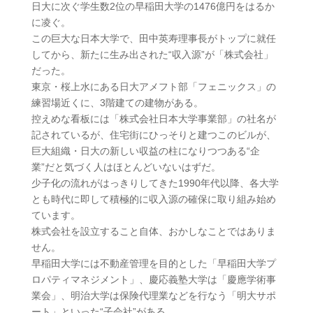
日大に次ぐ学生数2位の早稲田大学の1476億円をはるか
に凌ぐ。
この巨大な日本大学で、田中英寿理事長がトップに就任
してから、新たに生み出された“収入源”が「株式会社」
だった。
東京・桜上水にある日大アメフト部「フェニックス」の
練習場近くに、3階建ての建物がある。
控えめな看板には「株式会社日本大学事業部」の社名が
記されているが、住宅街にひっそりと建つこのビルが、
巨大組織・日大の新しい収益の柱になりつつある“企
業”だと気づく人はほとんどいないはずだ。
少子化の流れがはっきりしてきた1990年代以降、各大学
とも時代に即して積極的に収入源の確保に取り組み始め
ています。
株式会社を設立すること自体、おかしなことではありま
せん。
早稲田大学には不動産管理を目的とした「早稲田大学プ
ロパティマネジメント」、慶応義塾大学は「慶應学術事
業会」、明治大学は保険代理業などを行なう「明大サポ
ート」といった“子会社”がある。