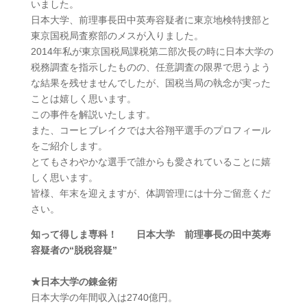
いました。
日本大学、前理事長田中英寿容疑者に東京地検特捜部と
東京国税局査察部のメスが入りました。
2014年私が東京国税局課税第二部次長の時に日本大学の
税務調査を指示したものの、任意調査の限界で思うよう
な結果を残せませんでしたが、国税当局の執念が実った
ことは嬉しく思います。
この事件を解説いたします。
また、コーヒブレイクでは大谷翔平選手のプロフィール
をご紹介します。
とてもさわやかな選手で誰からも愛されていることに嬉
しく思います。
皆様、年末を迎えますが、体調管理には十分ご留意くだ
さい。
知って得しま専科！
日本大学 前理事長の田中英寿
容疑者の“脱税容疑”
★日本大学の錬金術
日本大学の年間収入は2740億円。