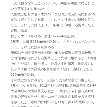
（先入観を捨てることによって不可能が可能になる）と
いう言葉を心に刻んだ。
入部後は監督の佐々木洋の「まだ骨が成長段階にある1年
夏迄は野手として起用して、ゆっくり成長の階段を昇ら
せる」という方針により、1年春は「4番・右翼手」で公
式戦に出場。
秋からエースを務め、最速147km/hを記録。
2年春には最速151km/hを記録し、「みちのくのダルビッ
シュ」と呼ばれ注目を集める。
第93回全国高等学校野球選手権大会初戦の帝京高校戦で
は骨端線損傷により右翼手として先発出場するが、4回途
中から登板し、田中将大（駒澤大学附属苫小牧高校）に
並ぶ甲子園での高校2年生最速タイ記録（当時）となる
150km/hを記録。
その後は治療に専念し、試合には打者限定で出場した。
3年生になる直前、2012年3月の第84回選抜高等学校野球
大会初戦の大阪桐蔭高校戦は、5回まで2安打無失点6奪
三振の好投を見せ、相手エースの藤浪晋太郎から本塁打
も放ったが、最終的に8回2/3を11奪三振11四死球で9失