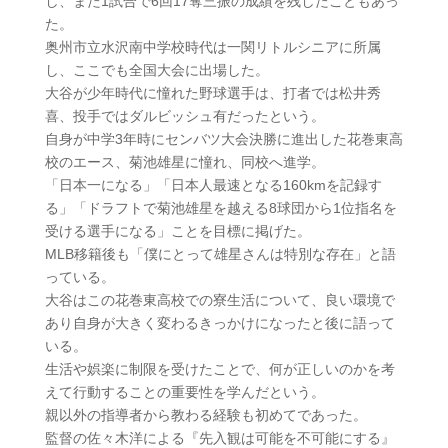
し、また1試合で6回17奪三振の成績を残したこともあっ
た。
奥州市立水沢南中学校時代は一関リトルシニアに所属
し、ここでも全国大会に出場した。
大谷が少年時代に憧れた野球選手は、打者では松井秀
喜、投手ではダルビッシュ有だったという。
自身が中学3年時にセンバツ大会決勝に進出した花巻東高
校のエース、菊池雄星に憧れ、同校へ進学。
「日本一になる」「日本人最速となる160kmを記録す
る」「ドラフトで菊池雄星を越える8球団から1位指名を
受ける選手になる」ことを目標に掲げた。
MLB移籍後も「僕にとって雄星さんは特別な存在」と語
っている。
大谷はこの花巻東高校での寮生活について、良い環境で
あり自身が大きく変わるきっかけになったと後に語って
いる。
生活や娯楽に制限を受けたことで、何が正しいのかを考
えて行動することの重要性を学んだという。
親以外の指導者から教わる経験も初めてであった。
監督の佐々木洋による『先入観は可能を不可能にする』