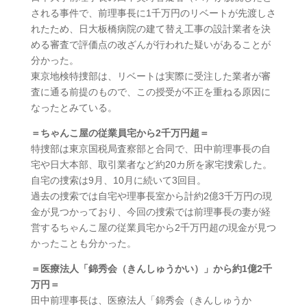
される事件で、前理事長に1千万円のリベートが先渡しさ
れたため、日大板橋病院の建て替え工事の設計業者を決
める審査で評価点の改ざんが行われた疑いがあることが
分かった。
東京地検特捜部は、リベートは実際に受注した業者が審
査に通る前提のもので、この授受が不正を重ねる原因に
なったとみている。
＝ちゃんこ屋の従業員宅から2千万円超＝
特捜部は東京国税局査察部と合同で、田中前理事長の自
宅や日大本部、取引業者など約20カ所を家宅捜索した。
自宅の捜索は9月、10月に続いて3回目。
過去の捜索では自宅や理事長室から計約2億3千万円の現
金が見つかっており、今回の捜索では前理事長の妻が経
営するちゃんこ屋の従業員宅から2千万円超の現金が見つ
かったことも分かった。
＝医療法人「錦秀会（きんしゅうかい）」から約1億2千
万円＝
田中前理事長は、医療法人「錦秀会（きんしゅうか