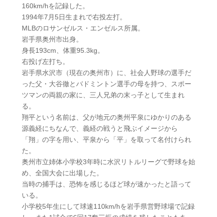
160km/hを記録した。
1994年7月5日生まれで右投左打。
MLBのロサンゼルス・エンゼルス所属。
岩手県奥州市出身。
身長193cm、体重95.3kg。
右投げ左打ち。
岩手県水沢市（現在の奥州市）に、社会人野球の選手だ
った父・大谷徹とバドミントン選手の母を持つ、スポー
ツマンの両親の家に、三人兄弟の末っ子として生まれ
る。
翔平という名前は、父が地元の奥州平泉にゆかりのある
源義経にちなんで、義経の戦うと飛ぶイメージから
「翔」の字を用い、平泉から「平」を取って名付けられ
た。
奥州市立姉体小学校3年時に水沢リトルリーグで野球を始
め、全国大会に出場した。
当時の捕手は、恐怖を感じるほど球が速かったと語って
いる。
小学校5年生にして球速110km/hを岩手県営野球場で記録