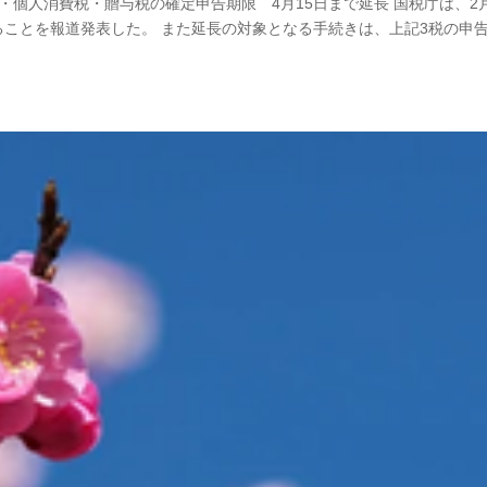
個人消費税・贈与税の確定申告期限 4月15日まで延長 国税庁は、2
ることを報道発表した。 また延長の対象となる手続きは、上記3税の申