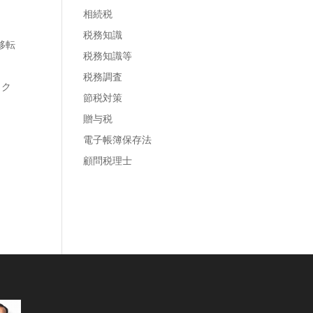
相続税
税務知識
移転
税務知識等
税務調査
ェク
節税対策
贈与税
電子帳簿保存法
顧問税理士