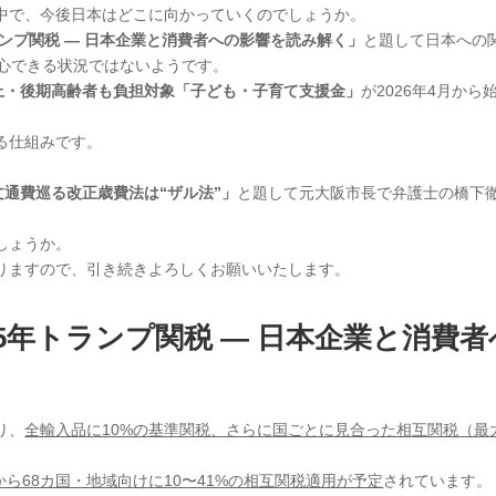
中で、今後日本はどこに向かっていくのでしょうか。
ランプ関税 — 日本企業と消費者への
影響を読み解く」
と題して日本への
安心できる状況ではないようです。
上・後期高齢者も負担対象「子ども・
子育て支援金」
が2026年4月から
る仕組みです。
文通費巡る改正歳費法は“ザル法”」
と題して元大阪市長で弁護士の橋下
しょうか。
りますので、引き続きよろしくお願いいたします。
25年トランプ関税 — 日本企業と消費者
より、
全輸入品に10%の基準関税、さらに国ごとに見合った相互関税（最
から68カ国・地域向けに10〜41%の相互関税適用が予定
されています。