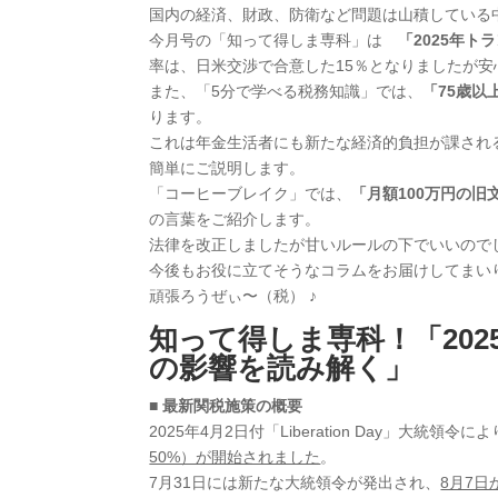
国内の経済、財政、防衛など問題は山積している
今月号の「知って得しま専科」は
「2025年ト
率は、日米交渉で合意した15％となりましたが
また、「5分で学べる税務知識」では、
「75歳以
ります。
これは年金生活者にも新たな経済的負担が課され
簡単にご説明します。
「コーヒーブレイク」では、
「月額100万円の旧
の言葉をご紹介します。
法律を改正しましたが甘いルールの下でいいので
今後もお役に立てそうなコラムをお届けしてまい
頑張ろうぜぃ〜（税） ♪
知って得しま専科！
「20
の影響を読み解く」
■ 最新関税施策の概要
2025年4月2日付「Liberation Day」大統領令に
50%）が開始されました
。
7月31日には新たな大統領令が発出され、
8月7日