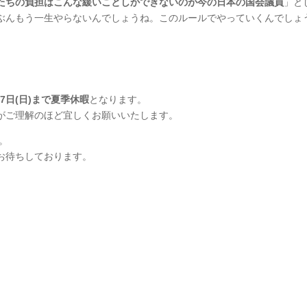
たちの負担はこんな緩いことしかできないのが今の日本の国会議員
」と
ぶんもう一生やらないんでしょうね。このルールでやっていくんでしょ
。
17日(日)まで夏季休暇
となります。
がご理解のほど宜しくお願いいたします。
。
お待ちしております。