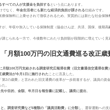
るすべての人が支援金を負担する
という点にあります。
けでなく、
年金生活者にも新たな経済的負担が課される
仕組みです。
医療保険料に上乗せされて徴収されるため、実質的には新たな社会保険
すが、年収や加入している保険制度（協会けんぽ、共済、国保、後期高
が講じられる一方で、今後数年にわたり負担額が段階的に増えていく見
「月額100万円の旧文通費巡る改正歳
に月額100万円支給される調査研究広報滞在費（旧文書通信交通滞在費
正歳費法が今月1日に施行された
ことに言及した。
「第2の歳費」と言われた旧文通費の改革が一歩前進するが、議員の資
った。
出先や目的、金額、年月日を報告書に記載し、議長に提出
。
」と、調査研究費など6種類の「議員活動費」に分類
し、選挙運動への支