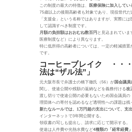
この制度の最大の特徴は、
医療保険に加入してい
75歳以上の後期高齢者も対象であり、現役世代だ
「支援金」という名称ではありますが、実際には
して認識すべき制度です。
月額の負担額はおおむね数百円
と見込まれていま
医療制度など）により異なります。
特に低所得の高齢者については、一定の軽減措置
です。
コーヒーブレイク ・・・
法は“ザル法”」
元大阪市長で弁護士の橋下徹氏（56）が
国会議員
関し、使途公開や残額の返納などを義務付ける
改
渡し切りで使途公開の必要もないため国会議員の
理団体への寄付を認めるなど透明性への課題は残
新たなルールでは、1万円超の支出について、支
インターネットで3年間公開する。
領収書の写しも提出し、請求に応じて開示する。
使途は人件費や光熱水費など
4種類の「経常経費