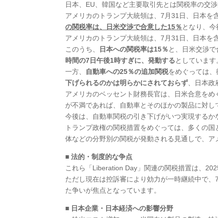
日本、EU、韓国など主要取引先とは関税率の交
アメリカのトランプ大統領は、7月31日、日本
の関税率は、日米交渉で合意した15％
となり、今
アメリカのトランプ大統領は、7月31日、日本
このうち、
日本への関税率は15％
と、日米交渉で
時間の7日午後1時すぎに、発動する
としています
一方、
自動車への25％の追加関税
をめぐっては、
下げられるのかは明らかにされておらず
、日本政
アメリカのベッセント財務長官は、日米合意をめ
が不満であれば、自動車とそのほかの製品に対し
今後は、自動車関税の引き下げがいつ実現するか
トランプ政権の関税措置をめぐっては、多くの国
体などの分野別の関税が発動される見通しで、ア
■ 法的・制度的な争点
これら「Liberation Day」関連の関税措置は
ただし現在は控訴審により効力が一時継続中で、
た争いが焦点となっています。
■ 日本企業・日本経済への影響分野