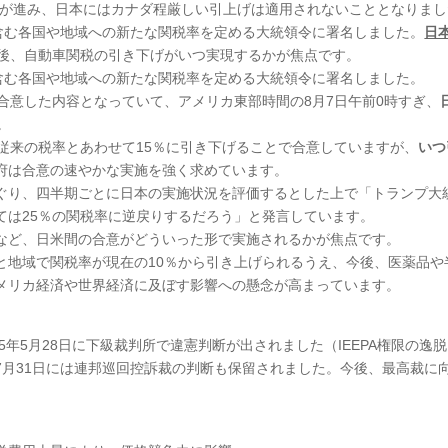
渉が進み、日本にはカナダ程厳しい引上げは適用されないこととなりまし
を含む各国や地域への新たな関税率を定める大統領令に署名しました。
日
後、自動車関税の引き下げがいつ実現するかが焦点です。
を含む各国や地域への新たな関税率を定める大統領令に署名しました。
合意した内容となっていて、アメリカ東部時間の8月7日午前0時すぎ、
。
従来の税率とあわせて15％に引き下げることで合意していますが、
いつ
府は合意の速やかな実施を強く求めています。
ぐり、四半期ごとに日本の実施状況を評価するとした上で「トランプ大
ては25％の関税率に逆戻りするだろう」と発言しています。
など、日米間の合意がどういった形で実施されるかが焦点です。
と地域で関税率が現在の10％から引き上げられるうえ、今後、医薬品や
メリカ経済や世界経済に及ぼす影響への懸念が高まっています。
、2025年5月28日に下級裁判所で違憲判断が出されました（IEEPA権限の逸
7月31日には連邦巡回控訴裁の判断も保留されました。今後、最高裁に