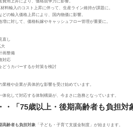
送費用上昇により、価格競争力に影響。
材料輸入のコスト上昇に伴って、生産ライン維持が課題に。
などの輸入価格上昇により、国内物価に影響。
急増に対して、価格転嫁やキャッシュフロー管理が重要に。
見直し
拡大
計画整備
務対応
をどうカバーするか対策を検討
の業種や企業が具体的な影響を受け始めています。
一体化して対応する体制構築が、今まさに急務となっています。
・・
「75歳以上・後期高齢者も負担対
」
後期高齢者も負担対象
「子ども・子育て支援金制度」が始まります。