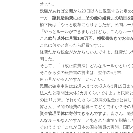
禁じた。
残額があれば公開から20日以内に返還すると定め
一方、
議員活動費には「その他の経費」の項目を
橋下氏は「やっと改革になりましたが、民間ルー
「やっとルールができましたけども、こんなルー
これ
給与以外に月額100万円、領収書抜きでお金
これは何かと言ったら経費ですよ。
経費だから税金がかからないんですよ、経費だっ
調した。
そして、「（改正歳費法）どんなルールかという
そこから次の報告書の提出は、翌年の5月末。
何カ月かかるんですか、いったい。
民間の確定申告は12月末までの収入を3月15日
法人だと期間は大体2カ月くらいですよ」と民間
のは11月末。それからさらに残高の返金は公開し
皆さん、民間の経費の精算ってどうですか？その
資金管理団体に寄付できるんですよ
。皆さん、経
んなルールなんですか」とあきれた表情で指摘し
そのうえで「これが日本の国会議員の実態。国民