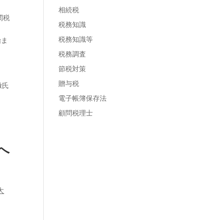
相続税
関税
税務知識
税務知識等
始ま
税務調査
節税対策
贈与税
徹氏
電子帳簿保存法
顧問税理士
へ
大