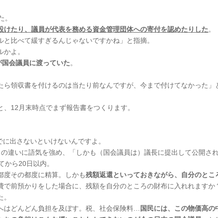
た。
設けたり、議員が代表を務める資金管理団体への寄付を認めたりした
。
ルと比べて緩すぎるんじゃないですかね」と指摘。
ルかよ。
が国会議員に渡っていた
。
たら領収書を付けるのは当たり前なんですが、今まで付けてなかった」
と、12月末時点でまず報告書をつくります。
までに出さないといけないんですよ。
との違いに語気を強め、「しかも（国会議員は）議長に提出して公開さ
てから20日以内。
都度その都度に精算。しかも
残額返還といっておきながら、自分のとこ
費で前預かりをした場合に、残額を自分のところの財布に入れれますか
た。
へはどんどん負担を及ぼす。税、社会保険料…
国民には、この物価高の