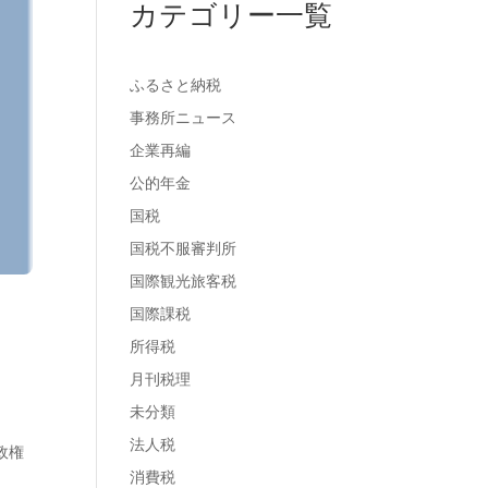
カテゴリー一覧
ふるさと納税
事務所ニュース
企業再編
公的年金
国税
国税不服審判所
国際観光旅客税
国際課税
所得税
月刊税理
未分類
法人税
政権
消費税