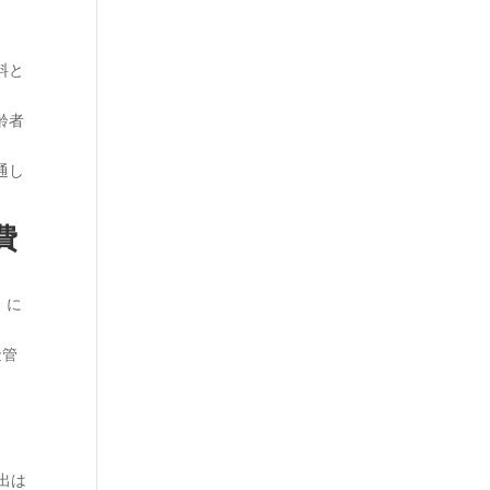
料と
齢者
通し
費
）
に
金管
出は