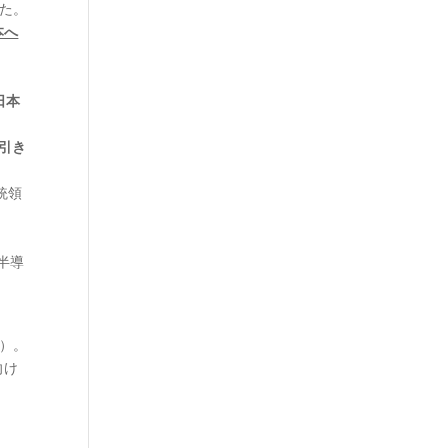
た。
本へ
日本
引き
統領
半導
脱）。
向け