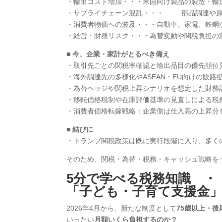
・輸出コスト増加・・・米国向け製品の製造・輸
・サプライチェーン混乱・・・ 部品調達や原
・消費者物価への波及・・・自動車、家電、鉄鋼
・経営・財務リスク・・・為替変動や関税負担の
■ 今、企業・家計がとるべき備え
・取引先ごとの関税率確認と輸出品目の優先順位
・海外調達先の多様化やASEAN・EU向けの販路
・為替ヘッジや関税上昇シナリオを想定した財務
・移転価格税制や在庫評価基準の見直しによる税
・消費者価格転嫁戦略：企業側は仕入高の上昇分
■ 結びに
・トランプ関税政策は既に実行段階に入り、多く
そのため、関税・為替・税務・キャッシュ戦略を
5
分で学べる税務知識 ・
「子ども・子育て支援金
2026年4月から、新たな制度として
75歳以上・
いったい
月額いくら負担するのか？