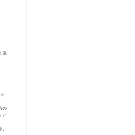
と強
れる
ろの
？ど
中、