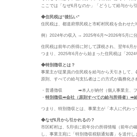
ここでは「なぜ6月なのか」「どうして給与から
◆住民税は“後払い”
住民税は、都道府県民税と市町村民税を合わせた
例）2024年の収入 → 2025年6月〜2026年5月
住民税は前年の所得に対して課税され、翌年6月か
つまり、2025年6月から始まった住民税は「20
◆
特別徴収とは？
事業主が従業員の住民税を給与から天引きして、
原則、すべての給与支払者はこの方式が義務化さ
・普通徴収 ➡本人が納付（個人事業主、フリ
・
特別徴収➡会社（原則すべての給与所得者）➡
つまり、特別徴収とは、事業主が「本人に代わっ
◆
なぜ6月から引かれるの？
市区町村は、5月頃に前年分の所得情報（前年の
し、事業主宛に「特別徴収税額通知書」を送付し