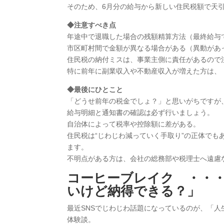
そのため、6月分の給与から新しい住民税額で天
◆注意すべき点
年途中で退職した場合の残額精算方法（最終給与で
市区町村間で金額が異なる場合がある（異動があ
住民税の納付ミスは、事業主側に責任があるので
特に前年に副業収入や不動産収入が増えた方は、
◆最後にひとこと
「どうせ前年の税金でしょ？」と思いがちですが
給与明細と通知書の確認は必ず行いましょう。
自治体によって税率や控除額に差がある。
住民税は“じわじわ減っていく手取り”の正体で
ます。
不明点がある方は、会社の総務部や税理士へ遠慮
コーヒーブレイク ・・・
いけど納得できる？」
最近SNSでじわじわ話題になっているのが、「人
体験談。