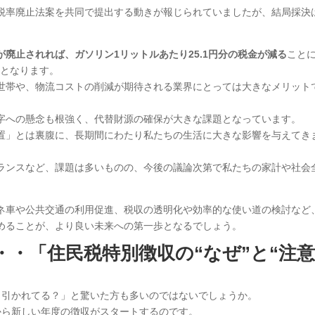
税率廃止法案を共同で提出する動きが報じられていましたが、結局採決
が廃止されれば、ガソリン1リットルあたり25.1円分の税金が減る
こと
減となります。
世帯や、物流コストの削減が期待される業界にとっては大きなメリット
字への懸念も根強く、代替財源の確保が大きな課題となっています。
置」とは裏腹に、長期間にわたり私たちの生活に大きな影響を与えてき
ランスなど、課題は多いものの、今後の議論次第で私たちの家計や社会
ネ車や公共交通の利用促進、税収の透明化や効率的な使い道の検討など
めることが、より良い未来への第一歩となるでしょう。
・・
「住民税特別徴収の“なぜ”と“注
ら引かれてる？」と驚いた方も多いのではないでしょうか。
から新しい年度の徴収がスタートするのです。