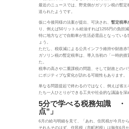
最近のニュースでは、野党側がガソリン税の暫定
送られたようです。
仮に今後同様の法案が提出、可決され、
暫定税率
り、例えば50リットル給油すれば1255円の負担
特に地方などで自動車が生活必需品となっている
ょう。
ただし、税収減による公共インフラ維持や財政赤
ガソリン税の暫定税率は、導入当初の「一時的措
た。
税率の高さや二重課税の問題、そして財政とのバ
にポジティブな変化が訪れる可能性もあります。
単なる問題提起で終わるのではなく、例えば省エ
たち一人ひとりができる工夫や社会的な議論を深
5
分で学べる税務知識 ・
点”」
6月の給与明細を見て、「あれ、住民税が今月か
それもそのはず、住民税（市町村税）は毎年6月