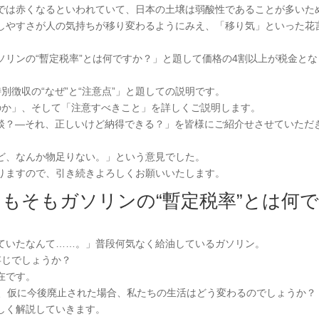
では赤くなるといわれていて、日本の土壌は弱酸性であることが多いた
しやすさが人の気持ちが移り変わるようにみえ、「移り気」といった花
リンの“暫定税率”とは何ですか？」と題して価格の4割以上が税金とな
別徴収の“なぜ”と“注意点”」と題しての説明です。
のか」、そして「注意すべきこと」を詳しくご説明します。
相談？―それ、正しいけど納得できる？」を皆様にご紹介せさせていただ
ど、なんか物足りない。」という意見でした。
りますので、引き続きよろしくお願いいたします。
もそもガソリンの“暫定税率”とは何
ていたなんて……。」普段何気なく給油しているガソリン。
存じでしょうか？
在です。
は、仮に今後廃止された場合、私たちの生活はどう変わるのでしょうか？
しく解説していきます。