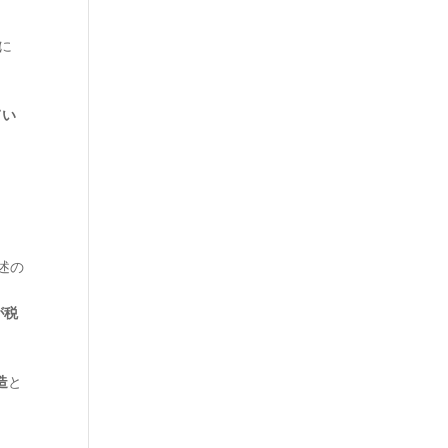
に
てい
述の
が税
造
と