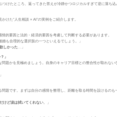
モヤをぶつけたところ、返ってきた答えが冷静かつロジカルすぎて逆に落ち込
けた“人生相談 × AI”の実例をご紹介します。
、感情的要因と法的・経済的要因を考慮して判断する必要があります。
離婚も合理的な選択肢の一つといえるでしょう。」
欲しかった
…」
か？」
的な問題かを見極めましょう。自身のキャリア目標との整合性が取れない
」
」
する問題です。まずは自分の感情を整理し、距離を取る時間を設けるのも
だけど涙は拭いてくれない
。」