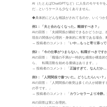
AI（たとえばChatGPTなど）に人生のモヤ
だ…というケースも少なくありません。
◆具体的にどんな相談がされてるのか、いくつか見か
例1：「夫と合わなくなった。離婚すべき？」
AIの回答：「夫婦関係が継続できるかどうかは
現在の関係が心理的・身体的に有害である場合、
→ 投稿者のコメント：「
いや…もっと寄り添って
例2：「今の仕事がつまらない。転職すべきです
AIの回答：「職場の不満が一時的な感情か構造
ら、 転職活動を始める価値はあります。」
→ 投稿者のコメント：「
正論すぎて、なんだか…
例3：「人間関係で傷ついた。どうしたらいい？
AIの回答：「人間関係の衝突は多くの人が経験
の手です。」
→ 投稿者のコメント：「
カウンセラーより冷静。
AIの回答は実に合理的。