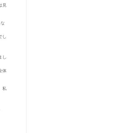
は見
にな
でし
まし
全体
、私
意