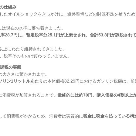
の仕組み
生したオイルショックをきっかけに、道路整備などの財源不足を補うため
年には現在の水準に落ち着きました。
28.7円に、暫定税率分25.1円が上乗せされ、合計53.8円が課税され
年以上にわたり維持されてきました。
が、税率そのものは変わっていません。
重課税の実態
の大きさに驚かされます。
ソリン1リットルあたり
の本体価格82.29円におけるガソリン税額は、前
に消費税が加算されることで、
最終的には約70円、購入価格の4割以上
して消費税がかかるため、消費者は実質的に
税金に税金を払っている構