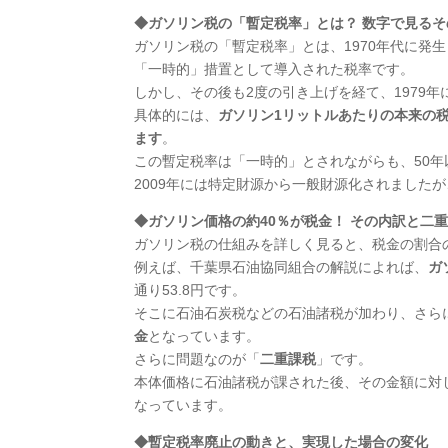
◆ガソリン税の「暫定税率」とは？ 数字で見るそ
ガソリン税の「暫定税率」とは、1970年代に発
「一時的」措置として導入された税率です。
しかし、その後も2度の引き上げを経て、1979
具体的には、
ガソリン1リットルあたりの本来の税率
ます
。
この暫定税率は「一時的」とされながらも、50
2009年には特定財源から一般財源化されました
◆ガソリン価格の約40％が税金！ その内訳と二
ガソリン税の仕組みを詳しく見ると、税金の割合
例えば、千葉県石油協同組合の解説によれば、
ガ
通り53.8円です。
そこに石油石炭税などの石油諸税が加わり、さら
金
となっています。
さらに問題なのが「
二重課税
」です。
本体価格に石油諸税が課された後、その金額に対
なっています。
◆暫定税率廃止の動きと、実現した場合の変化