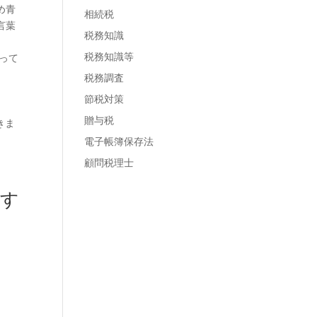
め青
相続税
言葉
税務知識
税務知識等
って
税務調査
節税対策
贈与税
きま
電子帳簿保存法
顧問税理士
です