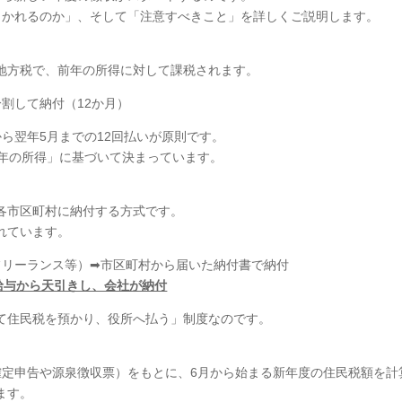
引かれるのか」、そして「注意すべきこと」を詳しくご説明します。
地方税で、前年の所得に対して課税されます。
に分割して納付（12か月）
ら翌年5月までの12回払いが原則です。
24年の所得」に基づいて決まっています。
各市区町村に納付する方式です。
れています。
ーランス等）➡市区町村から届いた納付書で納付
給与から天引きし、会社が納付
て住民税を預かり、役所へ払う」制度なのです。
確定申告や源泉徴収票）をもとに、6月から始まる新年度の住民税額を計
ます。