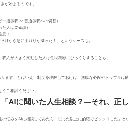
引きが始まるのです。
一括徴収 or 普通徴収への切替）
った人は要確認）
注意！
「6月から急に手取りが減った！」というケースも。
、収入が大きく変動した人は住民税額にびっくりすることも。
もあります。とはいえ、制度を理解しておけば、無駄な心配やトラブルは
なくご相談ください。
「AIに聞いた人生相談？―それ、正
生の悩みをAIに相談してみたら、思った以上に的確でビックリした」と