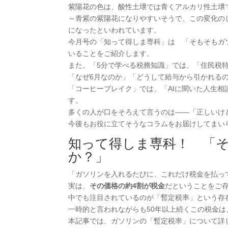
紫陽花の色は、酸性土壌では青くアルカリ性土壌
～青紫の紫陽花になりやすいそうで、この変化の
になったといわれています。
今月号の「知って得しま専科」は 「そもそもガソ
いることをご紹介します。
また、「5分で学べる税務知識」では、「住民税特
「なぜ6月なのか」「どうして給与から引かれる
「コーヒーブレイク」では、「AIに聞いた人生
す。
多くの人が口をそろえて言うのは――「正しいけ
今後もお役に立てそうなコラムをお届けしてまい
知って得しま専科！ 「そ
か？」
「ガソリンを入れるたびに、これだけ税金を払っ
実は、
その価格の約4割が税金
だということをご
中でも注目されているのが「暫定税率」という存
一時的と言われながらも50年以上続くこの税金
本記事では、ガソリンの「暫定税率」について詳